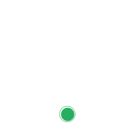
mais.
4. Lahmacun:
Conhecido como a “pizza turca”, o
lahmacun é uma fina massa redonda coberta com uma
mistura de carne moída temperada, cebola, tomate e
pimentão. É uma delícia que vale a pena experimentar.