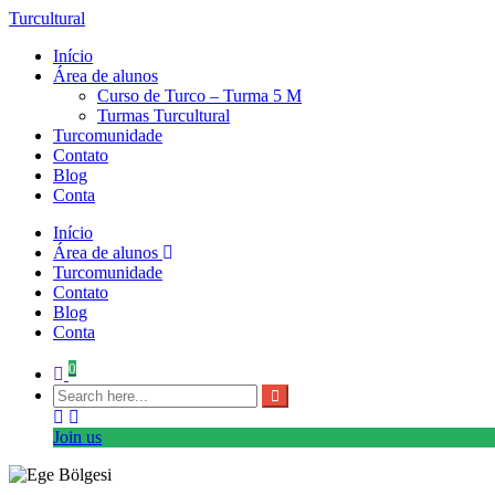
Turcultural
Início
Área de alunos
Curso de Turco – Turma 5 M
Turmas Turcultural
Turcomunidade
Contato
Blog
Conta
Início
Área de alunos
Turcomunidade
Contato
Blog
Conta
0
Join us